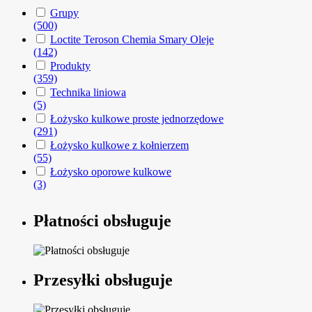
Grupy
(500)
Loctite Teroson Chemia Smary Oleje
(142)
Produkty
(359)
Technika liniowa
(5)
Łożysko kulkowe proste jednorzędowe
(291)
Łożysko kulkowe z kołnierzem
(55)
Łożysko oporowe kulkowe
(3)
Płatności obsługuje
Przesyłki obsługuje