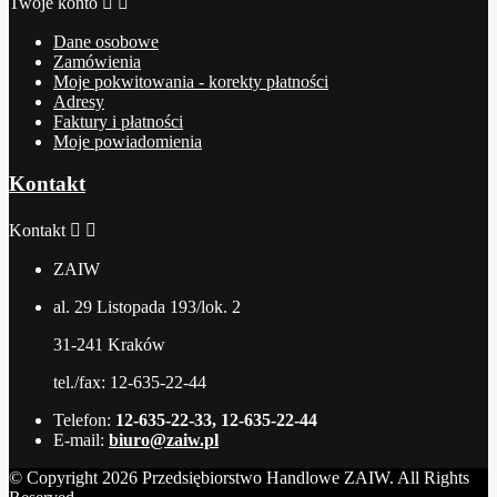
Twoje konto


Dane osobowe
Zamówienia
Moje pokwitowania - korekty płatności
Adresy
Faktury i płatności
Moje powiadomienia
Kontakt
Kontakt


ZAIW
al. 29 Listopada 193/lok. 2
31-241 Kraków
tel./fax: 12-635-22-44
Telefon:
12-635-22-33, 12-635-22-44
E-mail:
biuro@zaiw.pl
© Copyright 2026 Przedsiębiorstwo Handlowe ZAIW. All Rights