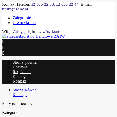
Kontakt
Telefon:
12-635-22-33, 12-635-22-44
E-mail:
biuro@zaiw.pl
Zaloguj się
Utwórz konto
Witaj,
Zaloguj się
lub
Utwórz konto



Strona główna
Dostawa
Regulamin
Katalogi
Kontakt
Strona główna
Katalogi
Filtry
(500 Produkty)
Kategorie