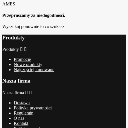
AMES
Przepraszamy za niedogodności.
Wyszukaj ponownie to co szukasz
Produkty
Produkty


Promocje
Nowe produkty
Najczęściej kupowane
Nasza firma
Nasza firma


Dostawa
Polityka prywatności
Regulamin
O nas
Kontakt