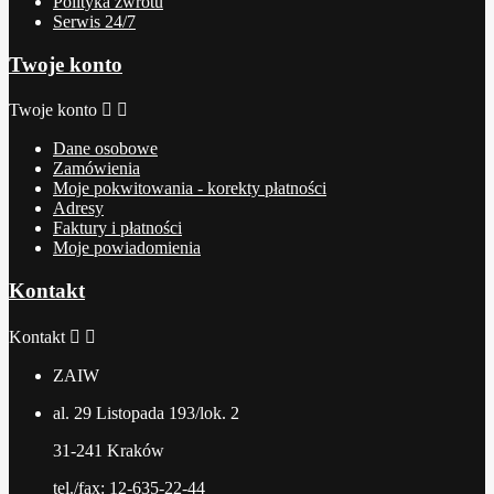
Polityka zwrotu
Serwis 24/7
Twoje konto
Twoje konto


Dane osobowe
Zamówienia
Moje pokwitowania - korekty płatności
Adresy
Faktury i płatności
Moje powiadomienia
Kontakt
Kontakt


ZAIW
al. 29 Listopada 193/lok. 2
31-241 Kraków
tel./fax: 12-635-22-44