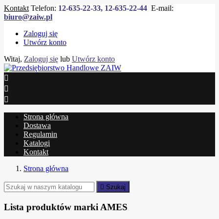
Kontakt
Telefon:
12-635-22-33, 12-635-22-44
E-mail:
biuro@zaiw.pl
Zaloguj się
Utwórz konto
Witaj,
Zaloguj się
lub
Utwórz konto



Strona główna
Dostawa
Regulamin
Katalogi
Kontakt
Strona główna

Szukaj
Lista produktów marki AMES